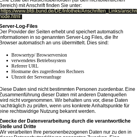
Bereich) mit Anschrift finden Sie unter:
https://www.bfdi.bund.de/DE/Infothek/Anschriften_Links/anschri
node.html
.
Server-Log-Files
Der Provider der Seiten erhebt und speichert automatisch
Informationen in so genannten Server-Log Files, die Ihr
Browser automatisch an uns übermittelt. Dies sind:
Browsertyp/ Browserversion
verwendetes Betriebssystem
Referrer URL
Hostname des zugreifenden Rechners
Uhrzeit der Serveranfrage
Diese Daten sind nicht bestimmten Personen zuordenbar. Eine
Zusammenführung dieser Daten mit anderen Datenquellen
wird nicht vorgenommen. Wir behalten uns vor, diese Daten
nachträglich zu prüfen, wenn uns konkrete Anhaltspunkte für
eine rechtswidrige Nutzung bekannt werden.
Zwecke der Datenverarbeitung durch die verantwortliche
Stelle und Dritte
Wir verarbeiten Ihre personenbezogenen Daten nur zu den in