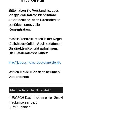
0 177 728 1540
Bitte haben Sie Verständnis, dass
ich ggf. das Telefon nicht immer
sofort bediene, denn Dacharbeiten
benötigen stets volle
Konzentration.
E-Mails kontrolliere ich in der Regel
täglich persönlich! Auch so können
Sie direkten Kontakt aufnehmen.
Die E-Mail-Adresse lautet:
info@lubosch-dachdeckermeister.de
Wir/ich melde mich dann bei Ihnen.
Versprochen!
Meine Anschrift lautet:
LUBOSCH Dachdeckermeister GmbH
Frackenpohler Str. 3
53797 Lohmar