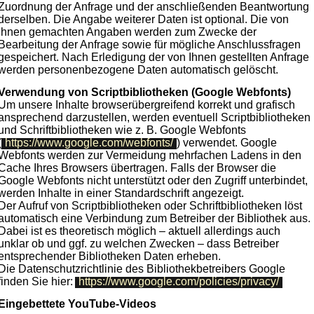
Zuordnung der Anfrage und der anschließenden Beantwortung
derselben. Die Angabe weiterer Daten ist optional. Die von
Ihnen gemachten Angaben werden zum Zwecke der
Bearbeitung der Anfrage sowie für mögliche Anschlussfragen
gespeichert. Nach Erledigung der von Ihnen gestellten Anfrage
werden personenbezogene Daten automatisch gelöscht.
Verwendung von Scriptbibliotheken (Google Webfonts)
Um unsere Inhalte browserübergreifend korrekt und grafisch
ansprechend darzustellen, werden eventuell Scriptbibliotheken
und Schriftbibliotheken wie z. B. Google Webfonts
(
https://www.google.com/webfonts/
) verwendet. Google
Webfonts werden zur Vermeidung mehrfachen Ladens in den
Cache Ihres Browsers übertragen. Falls der Browser die
Google Webfonts nicht unterstützt oder den Zugriff unterbindet,
werden Inhalte in einer Standardschrift angezeigt.
Der Aufruf von Scriptbibliotheken oder Schriftbibliotheken löst
automatisch eine Verbindung zum Betreiber der Bibliothek aus.
Dabei ist es theoretisch möglich – aktuell allerdings auch
unklar ob und ggf. zu welchen Zwecken – dass Betreiber
entsprechender Bibliotheken Daten erheben.
Die Datenschutzrichtlinie des Bibliothekbetreibers Google
finden Sie hier:
https://www.google.com/policies/privacy/
Eingebettete YouTube-Videos